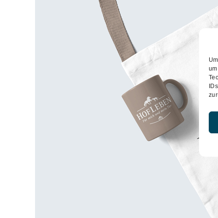
Um 
um 
Tec
IDs
zur