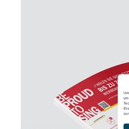
Um 
um 
Tec
IDs
zur