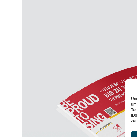
Um 
um 
Tec
IDs
zur