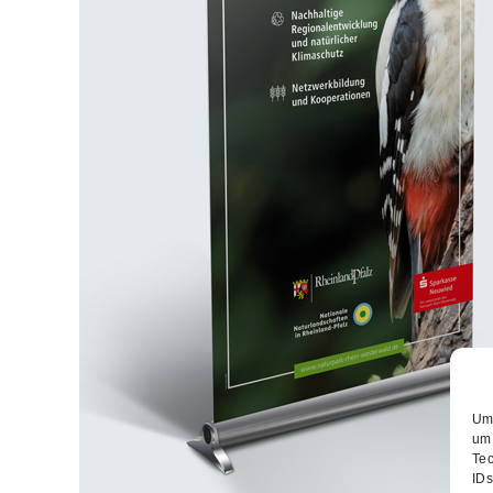
Um 
um 
Tec
IDs