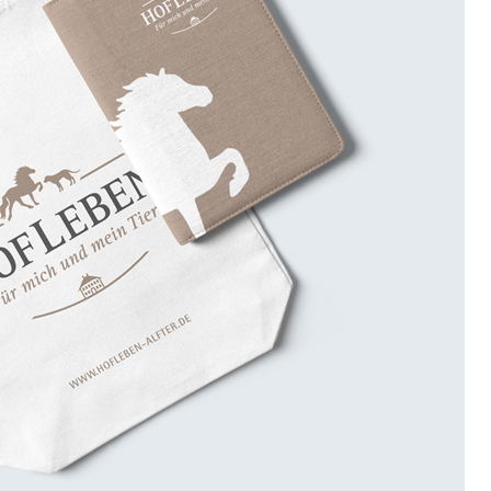
Reitsportgeschäft
Flyer
Folder
Imagebroschüre
Logo
Visitenkarten
Werbetechnik